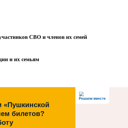
участников СВО и членов их семей
ции и их семьям
Решаем вместе
м «Пушкинской
ием билетов?
боту