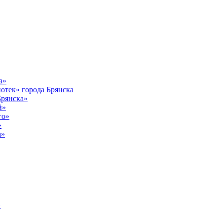
а»
тек» города Брянска
Брянска»
й»
го»
»
а»
»