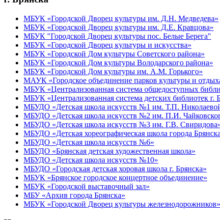
МБУК «Городской Дворец культуры им. Д.Н. Медведева»
МБУК «Городской Дворец культуры им. Д.Е. Кравцова»
МБУК "Городской Дворец культуры пос. Белые Берега"
МБУК «Городской Дворец культуры и искусства»
МБУК «Городской Дом культуры Советского района»
МБУК «Городской Дом культуры Володарского района»
МБУК «Городской Дом культуры им. А.М. Горького»
МАУК «Городское объединение парков культуры и отдых
МБУК «Централизованная система общедоступных библио
МБУК «Централизованная система детских библиотек г. 
МБУДО «Детская школа искусств №1 им. Т.П. Николаево
МБУДО «Детская школа искусств №2 им. П.И. Чайковско
МБУДО «Детская школа искусств №3 им. Г.В. Свиридова
МБУДО «Детская хореографическая школа города Брянск
МБУДО «Детская школа искусств №6»
МБУДО «Брянская детская художественная школа»
МБУДО «Детская школа искусств №10»
МБУДО «Городская детская хоровая школа г. Брянска»
МБУК «Брянское городское концертное объединение»
МБУК «Городской выставочный зал»
МБУ «Архив города Брянска»
МБУК «Городской Дворец культуры железнодорожников