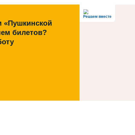
Решаем вместе
м «Пушкинской
ием билетов?
боту