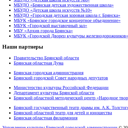
МБУДО «Брянская детская художественная школа»
МБУДО «Детская школа искусств №10»
МБУДО «Городская детская хоровая школа г. Брянска»
МБУК «Брянское городское концертное объединение»
МБУК «Городской выставочный зал»
МБУ «Архив города Брянска»
МБУК «Городской Дворец культуры железнодорожников
Наши партнеры
Правительство Брянской области
Брянская областная Дума
Брянская городская администрация
Брянский городской Совет народных депутатов
Министерство культуры Российской Федерации
Департамент культуры Брянской области
Брянский областной методический центр «Народное твор
Брянский государственный театр драмы им. А.К. Толстог
Брянский областной театр для детей и юношества
Брянская областная филармония
Управление культуры Брянской городской администрации
© 20