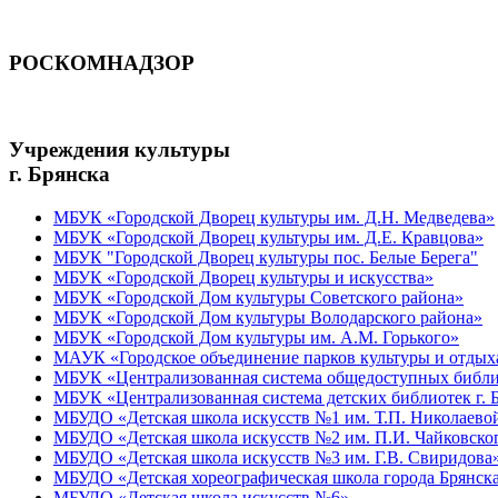
РОСКОМНАДЗОР
Учреждения культуры
г. Брянска
МБУК «Городской Дворец культуры им. Д.Н. Медведева»
МБУК «Городской Дворец культуры им. Д.Е. Кравцова»
МБУК "Городской Дворец культуры пос. Белые Берега"
МБУК «Городской Дворец культуры и искусства»
МБУК «Городской Дом культуры Советского района»
МБУК «Городской Дом культуры Володарского района»
МБУК «Городской Дом культуры им. А.М. Горького»
МАУК «Городское объединение парков культуры и отдых
МБУК «Централизованная система общедоступных библио
МБУК «Централизованная система детских библиотек г. 
МБУДО «Детская школа искусств №1 им. Т.П. Николаево
МБУДО «Детская школа искусств №2 им. П.И. Чайковско
МБУДО «Детская школа искусств №3 им. Г.В. Свиридова
МБУДО «Детская хореографическая школа города Брянск
МБУДО «Детская школа искусств №6»