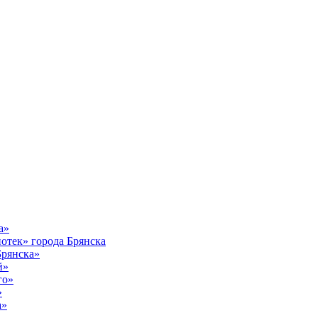
а»
тек» города Брянска
Брянска»
й»
го»
»
а»