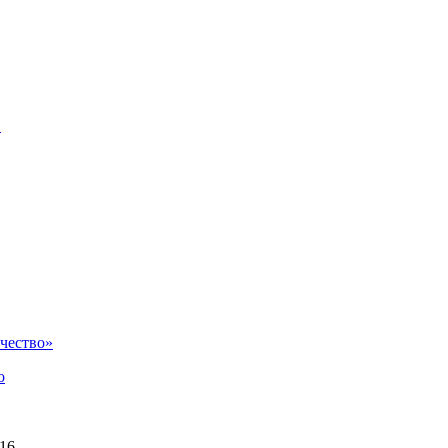
»
чество»
о
16