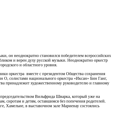
ки, он неоднократно становился победителем всероссийских
ликом и верен духу русской музыки. Неоднократно оркестр
ородского и областного уровня.
тники оркестра вместе с президентом Общества сохранения
 О, солистами национального оркестра «Иксан» Бин Ганг,
ства принадлежит художественному руководителю и главному
 председательством Вильфрида Шварка, который уже на
м, сиротам и детям, оставшимся без попечения родителей.
ге, Хамельне, в выставочном зале Мариенау состоялись