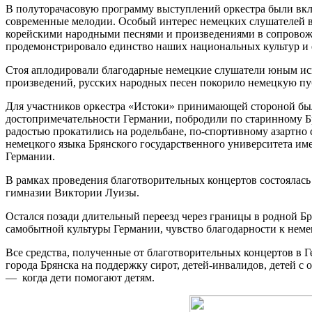
В полуторачасовую программу выступлений оркестра были вкл
современные мелодии. Особый интерес немецких слушателей в
корейскими народными песнями и произведениями в сопровож
продемонстрировало единство наших национальных культур и ещ
Стоя аплодировали благодарные немецкие слушатели юным исп
произведений, русских народных песен покорило немецкую пу
Для участников оркестра «Истоки» принимающей стороной была
достопримечательности Германии, побродили по старинному Бр
радостью прокатились на родельбане, по-спортивному азартно
немецкого языка Брянского государственного университета им
Германии.
В рамках проведения благотворительных концертов состоялас
гимназии Виктории Луизы.
Остался позади длительный переезд через границы в родной Бр
самобытной культуры Германии, чувство благодарности к нем
Все средства, полученные от благотворительных концертов в
города Брянска на поддержку сирот, детей-инвалидов, детей 
— когда дети помогают детям.