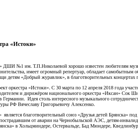
тра «Истоки»
» ДШИ №1 им. Т.П.Николаевой хорошо известен любителям музы
ительства, имеет огромный репертуар, обладает самобытным об
щи детям «Добрый журавлик», в благотворительных концертах г
кт оркестра «Истоки». С 30 марта по 12 апреля 2018 года учас
дителем и дирижёром национального оркестра «Иксан» Сок Шин
в Германии. Идея столь интересного музыкального сотрудниче
уры РФ Вячеславу Григорьевичу Алексенко.
 является благотворительный союз «Друзья детей Брянска» под
 пострадавшим от аварии на Чернобыльской АЭС, детям-инвалида
янска» в Хольцминдере, Остервальде, Бад Мюндере, Кведлинбур