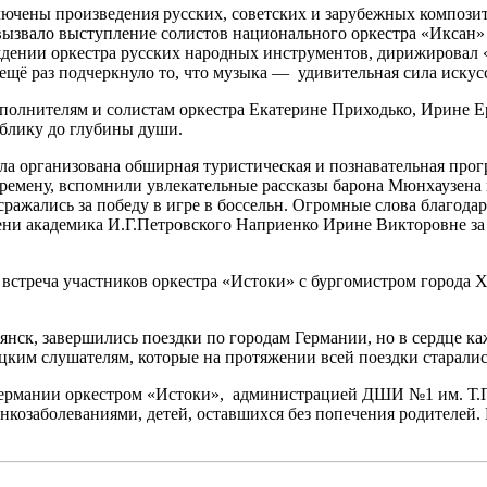
ючены произведения русских, советских и зарубежных композит
ызвало выступление солистов национального оркестра «Иксан» 
дении оркестра русских народных инструментов, дирижировал 
ё раз подчеркнуло то, что музыка — удивительная сила искусст
олнителям и солистам оркестра Екатерине Приходько, Ирине Е
блику до глубины души.
 организована обширная туристическая и познавательная прогр
емену, вспомнили увлекательные рассказы барона Мюнхаузена в
 сражались за победу в игре в боссельн. Огромные слова благо
ени академика И.Г.Петровского Наприенко Ирине Викторовне за
ь встреча участников оркестра «Истоки» с бургомистром город
янск, завершились поездки по городам Германии, но в сердце ка
ецким слушателям, которые на протяжении всей поездки старал
 Германии оркестром «Истоки», администрацией ДШИ №1 им. Т.
с онкозаболеваниями, детей, оставшихся без попечения родител