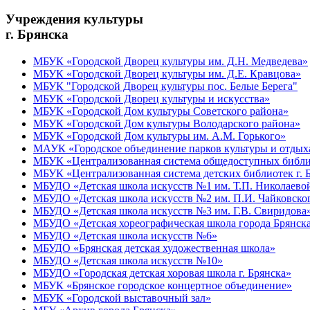
Учреждения культуры
г. Брянска
МБУК «Городской Дворец культуры им. Д.Н. Медведева»
МБУК «Городской Дворец культуры им. Д.Е. Кравцова»
МБУК "Городской Дворец культуры пос. Белые Берега"
МБУК «Городской Дворец культуры и искусства»
МБУК «Городской Дом культуры Советского района»
МБУК «Городской Дом культуры Володарского района»
МБУК «Городской Дом культуры им. А.М. Горького»
МАУК «Городское объединение парков культуры и отдых
МБУК «Централизованная система общедоступных библио
МБУК «Централизованная система детских библиотек г. 
МБУДО «Детская школа искусств №1 им. Т.П. Николаево
МБУДО «Детская школа искусств №2 им. П.И. Чайковско
МБУДО «Детская школа искусств №3 им. Г.В. Свиридова
МБУДО «Детская хореографическая школа города Брянск
МБУДО «Детская школа искусств №6»
МБУДО «Брянская детская художественная школа»
МБУДО «Детская школа искусств №10»
МБУДО «Городская детская хоровая школа г. Брянска»
МБУК «Брянское городское концертное объединение»
МБУК «Городской выставочный зал»