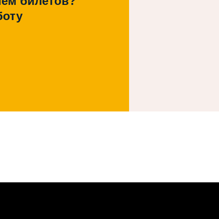
ием билетов?
боту