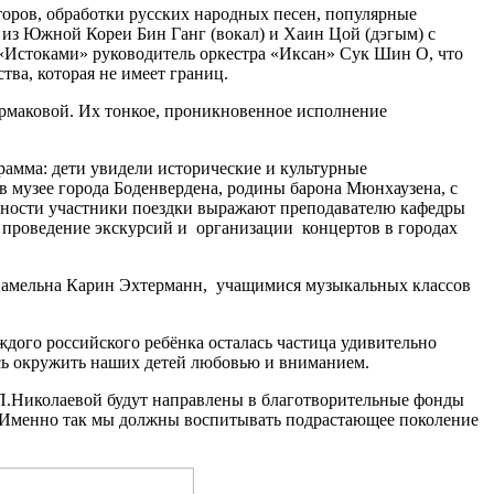
оров, обработки русских народных песен, популярные
из Южной Кореи Бин Ганг (вокал) и Хаин Цой (дэгым) с
«Истоками» руководитель оркестра «Иксан» Сук Шин О, что
ва, которая не имеет границ.
рмаковой. Их тонкое, проникновенное исполнение
амма: дети увидели исторические и культурные
 музее города Боденвердена, родины барона Мюнхаузена, с
дарности участники поездки выражают преподавателю кафедры
 проведение экскурсий и организации концертов в городах
а Хамельна Карин Эхтерманн, учащимися музыкальных классов
ждого российского ребёнка осталась частица удивительно
ись окружить наших детей любовью и вниманием.
П.Николаевой будут направлены в благотворительные фонды
ей. Именно так мы должны воспитывать подрастающее поколение