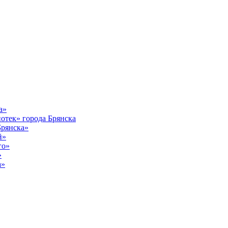
а»
тек» города Брянска
Брянска»
й»
го»
»
а»