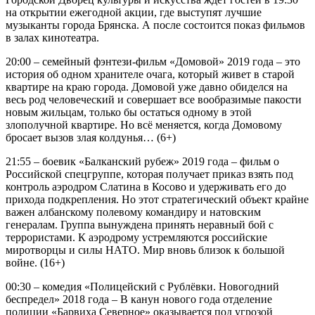
на открытии ежегодной акции, где выступят лучшие
музыканты города Брянска. А после состоится показ фильмов
в залах кинотеатра.
20:00 – семейный фэнтези-фильм «Домовой» 2019 года – это
история об одном хранителе очага, который живет в старой
квартире на краю города. Домовой уже давно обиделся на
весь род человеческий и совершает все вообразимые пакости
новым жильцам, только бы остаться одному в этой
злополучной квартире. Но всё меняется, когда Домовому
бросает вызов злая колдунья… (6+)
21:55 – боевик «Балканский рубеж» 2019 года – фильм о
Российской спецгруппе, которая получает приказ взять под
контроль аэродром Слатина в Косово и удерживать его до
прихода подкрепления. Но этот стратегический объект крайне
важен албанскому полевому командиру и натовским
генералам. Группа вынуждена принять неравный бой с
террористами. К аэродрому устремляются российские
миротворцы и силы НАТО. Мир вновь близок к большой
войне. (16+)
00:30 – комедия «Полицейский с Рублёвки. Новогодний
беспредел» 2018 года – В канун нового года отделение
полиции «Барвиха Северное» оказывается под угрозой