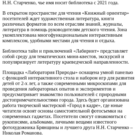
Н.Н. Старченко, чье имя носит библиотека с 2021 года.
В открытом пространстве для чтения «Книжный ориентир»
посетителей ждет художественная литература, книги
различных форматов по всем отраслям знаний, журналы,
литература в помощь руководителям детского чтения. Зона
укомплектована многофункциональным интерактивным
комплексом, удобными местами для чтения и отдыха.
Библиотека тайн и приключений «Лабиринт» представляет
собой среду для тематических мини-квестов, экскурсий и
популяризирует литературу краеведческой направленности.
Площадка «Лаборатория Природы» оснащена умной панелью
с функцией интерактивного стола и набором игр для развития
детей от 2-х лет, а также современными микроскопами для
проведения лабораторных опытов и экспериментов и
предусматривает знакомство пользователей с природными
достопримечательностями города. Здесь будет организована
работа творческой мастерской «Город в кадре», где юные
читатели освоят основы самостоятельной фотосъемки на
современных гаджетах. Посетители смогут ознакомиться с
рукописями, альбомами, личными вещами известного
фотохудожника Брянщины и лучшего друга Н.Н. Старченко –
Николая Романова.