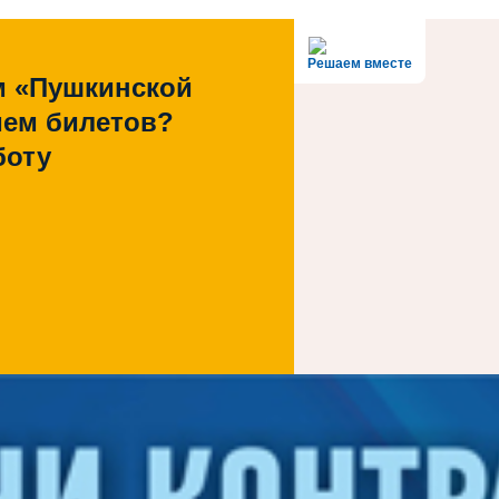
Решаем вместе
м «Пушкинской
ием билетов?
боту