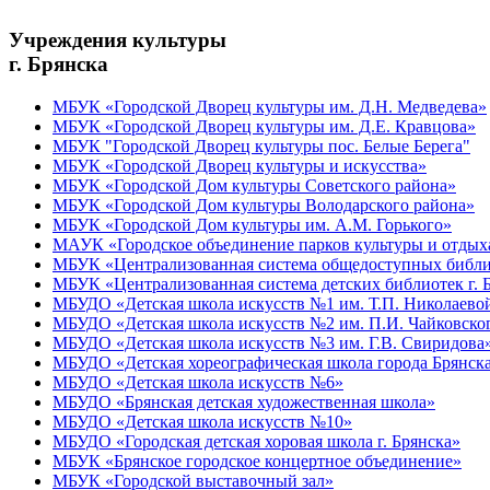
Учреждения культуры
г. Брянска
МБУК «Городской Дворец культуры им. Д.Н. Медведева»
МБУК «Городской Дворец культуры им. Д.Е. Кравцова»
МБУК "Городской Дворец культуры пос. Белые Берега"
МБУК «Городской Дворец культуры и искусства»
МБУК «Городской Дом культуры Советского района»
МБУК «Городской Дом культуры Володарского района»
МБУК «Городской Дом культуры им. А.М. Горького»
МАУК «Городское объединение парков культуры и отдых
МБУК «Централизованная система общедоступных библио
МБУК «Централизованная система детских библиотек г. 
МБУДО «Детская школа искусств №1 им. Т.П. Николаево
МБУДО «Детская школа искусств №2 им. П.И. Чайковско
МБУДО «Детская школа искусств №3 им. Г.В. Свиридова
МБУДО «Детская хореографическая школа города Брянск
МБУДО «Детская школа искусств №6»
МБУДО «Брянская детская художественная школа»
МБУДО «Детская школа искусств №10»
МБУДО «Городская детская хоровая школа г. Брянска»
МБУК «Брянское городское концертное объединение»
МБУК «Городской выставочный зал»