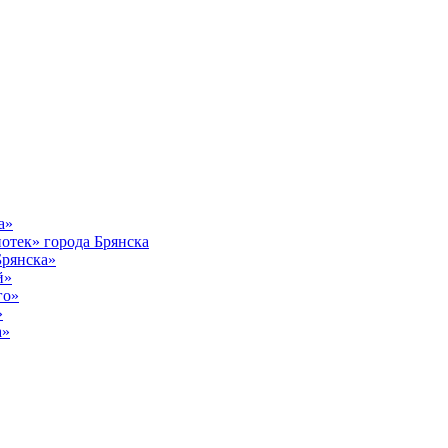
а»
тек» города Брянска
Брянска»
й»
го»
»
а»