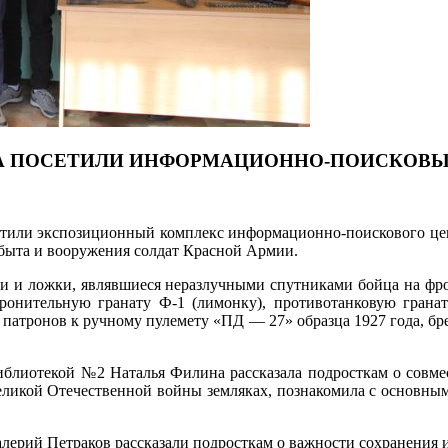
А ПОСЕТИЛИ ИНФОРМАЦИОННО-ПОИСКОВЫЙ
осетили экспозиционный комплекс информационно-поискового це
 быта и вооружения солдат Красной Армии.
ки и ложки, являвшиеся неразлучными спутниками бойца на фро
онительную гранату Ф-1 (лимонку), противотанковую гранат
х патронов к ручному пулемету «ПД — 27»
образца 1927 года, б
библиотекой №2 Наталья Филина рассказала подросткам о совм
еликой Отечественной войны земляках, познакомила с основн
алерий Петраков рассказали подросткам о важности сохранения