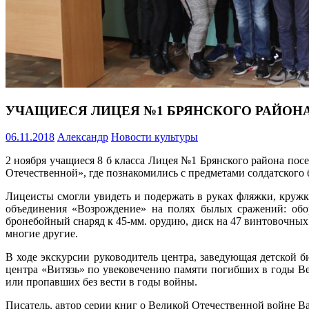
УЧАЩИЕСЯ ЛИЦЕЯ №1 БРЯНСКОГО РАЙОН
06.11.2018
Александр
Новости культуры
2 ноября учащиеся 8 б класса Лицея №1 Брянского района п
Отечественной», где познакомились с предметами солдатского
Лицеисты смогли увидеть и подержать в руках фляжки, круж
объединения «Возрождение» на полях былых сражений: обор
бронебойный снаряд к 45-мм. орудию, диск на 47 винтовочны
многие другие.
В ходе экскурсии руководитель центра, заведующая детской 
центра «Витязь» по увековечению памяти погибших в годы В
или пропавших без вести в годы войны.
Писатель, автор серии книг о Великой Отечественной войне В