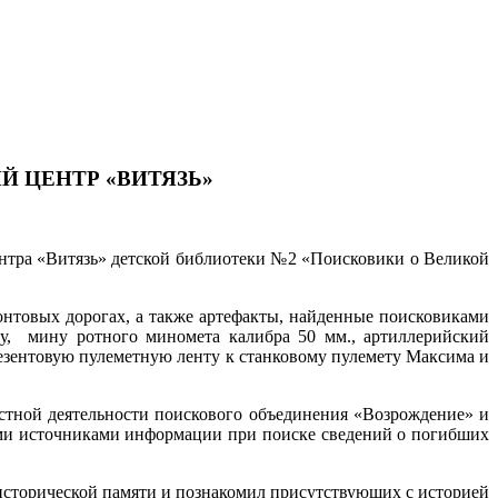
 ЦЕНТР «ВИТЯЗЬ»
нтра «Витязь» детской библиотеки №2 «Поисковики о Великой
нтовых дорогах, а также артефакты, найденные поисковиками
у,
мину ротного миномета калибра 50 мм., артиллерийский
резентовую пулеметную ленту к станковому пулемету Максима и
естной деятельности поискового объединения «Возрождение» и
ыми источниками информации при поиске сведений о погибших
 исторической памяти и познакомил присутствующих с историей