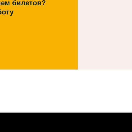
ием билетов?
боту