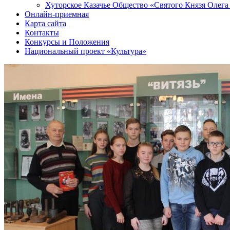
Хуторское Казачье Общество «Святого Князя Олега
Онлайн-приемная
Карта сайта
Контакты
Конкурсы и Положения
Национальный проект «Культура»