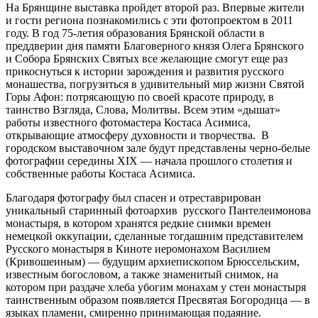
На Брянщине выставка пройдет второй раз. Впервые жители
и гости региона познакомились с эти фотопроектом в 2011
году. В год 75-летия образования Брянской области в
преддверии дня памяти Благоверного князя Олега Брянского
и Собора Брянских Святых все желающие смогут еще раз
прикоснуться к истории зарождения и развития русского
монашества, погрузиться в удивительный мир жизни Святой
Горы Афон: потрясающую по своей красоте природу, в
таинство Взгляда, Слова, Молитвы. Всем этим «дышат»
работы известного фотомастера Костаса Асимиса,
открывающие атмосферу духовности и творчества. В
городском выставочном зале будут представлены черно-белые
фотографии середины XIX — начала прошлого столетия и
собственные работы Костаса Асимиса.
Благодаря фотографу был спасен и отреставрирован
уникальный старинный фотоархив русского Пантелеимонова
монастыря, в котором хранятся редкие снимки времен
немецкой оккупации, сделанные тогдашним представителем
Русского монастыря в Киноте иеромонахом Василием
(Кривошеиным) — будущим архиепископом Брюссельским,
известным богословом, а также знаменитый снимок, на
котором при раздаче хлеба убогим монахам у стен монастыря
таинственным образом появляется Пресвятая Богородица — в
языках пламени, смиренно принимающая подаяние.