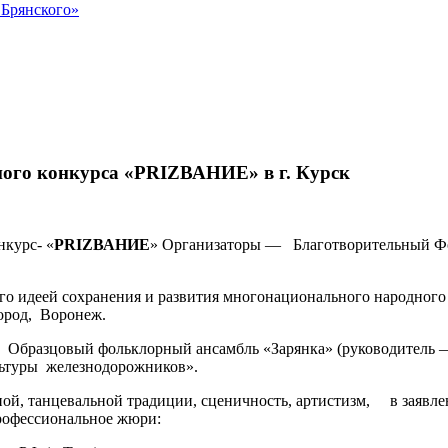
 Брянского»
ого конкурса «PRIZВАНИЕ» в г. Курск
нкурс- «
PRIZ
ВАНИЕ
» Организаторы — Благотворительный Фо
го идеей сохранения и развития многонационального народного
город, Воронеж.
 Образцовый фольклорный ансамбль «Зарянка» (руководитель —
ьтуры железнодорожников».
ой, танцевальной традиции, сценичность, артистизм, в заявл
рофессиональное жюри: