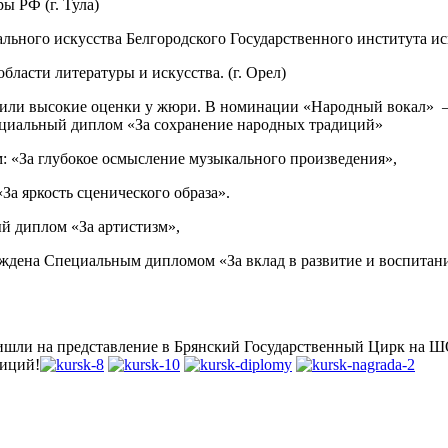
ы РФ (г. Тула)
ьного искусства Белгородского Государственного института иск
ласти литературы и искусства. (г. Орел)
учили высокие оценки у жюри. В номинации «Народный вокал»
ециальный диплом «За сохранение народных традиций»
 «За глубокое осмысление музыкального произведения»,
а яркость сценического образа».
й диплом «За артистизм»,
аждена Специальным дипломом «За вклад в развитие и воспитан
ришли на представление в Брянский Государственный Цирк на Ш
диций!