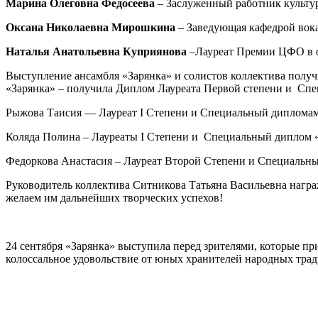
Марина Олеговна Федосеева
– Заслуженный работник культур
Оксана Николаевна Мирошкина
– Заведующая кафедрой вокал
Наталья Анатольевна Куприянова
–Лауреат Премии ЦФО в об
Выступление ансамбля «Зарянка» и солистов коллектива пол
«Зарянка» – получила Диплом Лауреата Первой степени и Сп
Рыжова Таисия — Лауреат I Степени и Специальный дипломам:
Коляда Полина – Лауреаты I Степени и Специальный диплом «З
Федоркова Анастасия – Лауреат Второй Степени и Специальны
Руководитель коллектива Ситникова Татьяна Васильевна нагр
желаем им дальнейших творческих успехов!
24 сентября «Зарянка» выступила перед зрителями, которые п
колоссальное удовольствие от юных хранителей народных тра