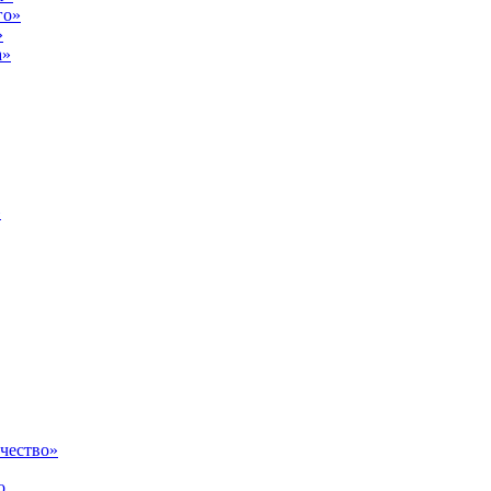
го»
»
а»
»
чество»
о