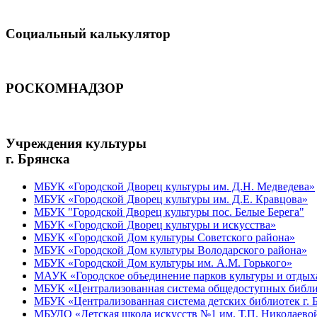
Социальный калькулятор
РОСКОМНАДЗОР
Учреждения культуры
г. Брянска
МБУК «Городской Дворец культуры им. Д.Н. Медведева»
МБУК «Городской Дворец культуры им. Д.Е. Кравцова»
МБУК "Городской Дворец культуры пос. Белые Берега"
МБУК «Городской Дворец культуры и искусства»
МБУК «Городской Дом культуры Советского района»
МБУК «Городской Дом культуры Володарского района»
МБУК «Городской Дом культуры им. А.М. Горького»
МАУК «Городское объединение парков культуры и отдых
МБУК «Централизованная система общедоступных библио
МБУК «Централизованная система детских библиотек г. 
МБУДО «Детская школа искусств №1 им. Т.П. Николаево