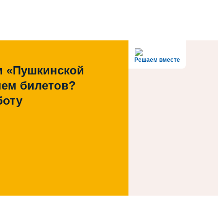
Решаем вместе
м «Пушкинской
ием билетов?
боту