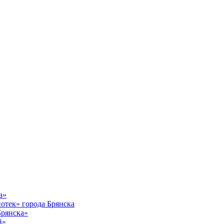
а»
тек» города Брянска
Брянска»
й»